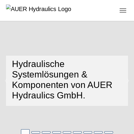
Skip to main navigation
Skip to main content
Skip to page footer
Hydraulische
Systemlösungen &
Komponenten von AUER
Previous
Ne
Hydraulics GmbH.